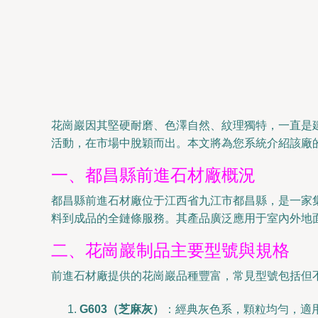
花崗巖因其堅硬耐磨、色澤自然、紋理獨特，一直是
活動，在市場中脫穎而出。本文將為您系統介紹該廠
一、都昌縣前進石材廠概況
都昌縣前進石材廠位于江西省九江市都昌縣，是一家
料到成品的全鏈條服務。其產品廣泛應用于室內外地
二、花崗巖制品主要型號與規格
前進石材廠提供的花崗巖品種豐富，常見型號包括但
G603（芝麻灰）
：經典灰色系，顆粒均勻，適用于