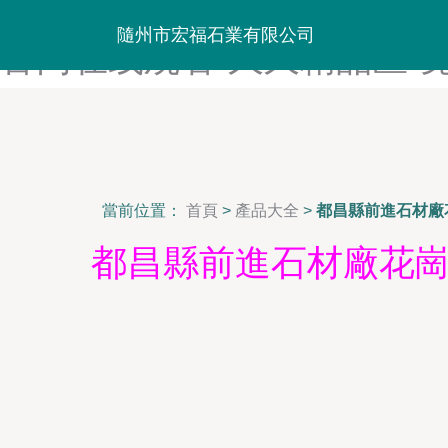
奇米影视一区-免费在线观看
隨州市宏福石業有限公司
官网在线观看-久久精品区-
當前位置：
首頁
>
產品大全
>
都昌縣前進石材廠
都昌縣前進石材廠花崗