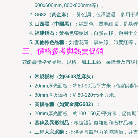
600x600mm, 800x800mm等）。
G682（黃金麻）
：黃色調，色澤溫暖，多用于高
山西黑（中國黑）
：純黑色，質地細膩，是墓碑和臺
福建銹石
：黃褐色帶銹斑，自然古樸，適用于文
其他特色品種
：如雪花青、森林綠、印度紅等，
三、價格參考與熱賣促銷
花崗巖價格受品種、規格、加工工藝、采購量及市場
常規板材（如G603芝麻灰）
：
20mm厚光面板：約60-90元/平方米（促銷期間
30mm厚火燒板：約80-120元/平方米。
高檔品種（如黃金麻G682）
：
20mm厚光面板：約100-150元/平方米，促
墓碑及異形制品
：根據設計復雜度和石材品種，
工程大宗采購
：提供更具競爭力的協議價，并支