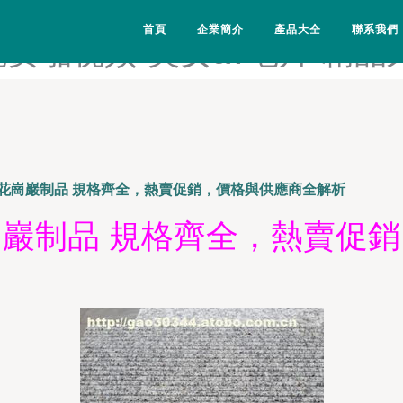
www-天天艹日日艹-日韩高
首頁
企業簡介
產品大全
聯系我們
免费啪视频-美女av毛片-精
花崗巖制品 規格齊全，熱賣促銷，價格與供應商全解析
巖制品 規格齊全，熱賣促