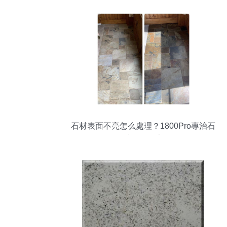
石材表面不亮怎么處理？1800Pro專治石
材發白無光