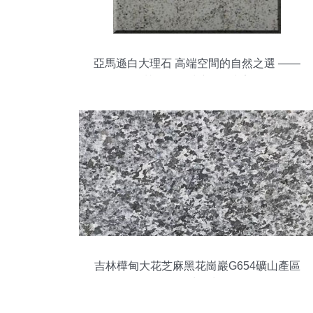
亞馬遜白大理石 高端空間的自然之選 ——
深圳三磊石材演繹石尚美學
吉林樺甸大花芝麻黑花崗巖G654礦山產區
石材欣賞