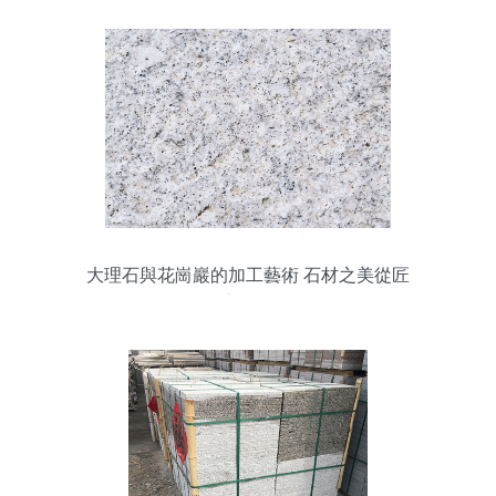
大理石與花崗巖的加工藝術 石材之美從匠
心起源