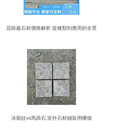
花崗巖石材價格解析 從種類到應用的全景
指南
冰裂紋vs馬蹄石,室外石材鋪裝用哪個