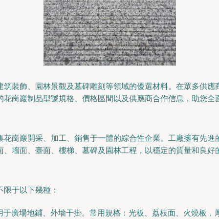
建筑裝飾、園林景觀及墓碑雕刻等領域的優選材料。在眾多供應
的花崗巖制品型號規格、價格區間以及供應商合作信息，助您全
集花崗巖開采、加工、銷售于一體的綜合性企業。工廠擁有先進
面、墻面、臺面、樓梯、墓碑及園林工程，以穩定的質量和良好
不限于以下幾種：
廣場地鋪、外墻干掛。常用規格：光板、荔枝面、火燒板，厚度15-