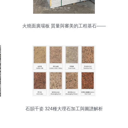
火燒面廣場板 質量與審美的工程基石——
走進凱信石材的加工與批發服務
石韻千姿 324種大理石加工與圖譜解析