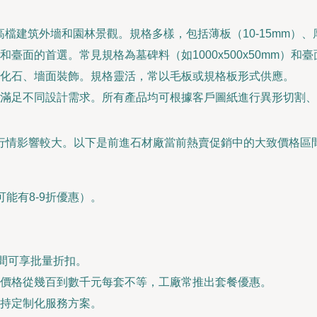
檔建筑外墻和園林景觀。規格多樣，包括薄板（10-15mm）、厚
面的首選。常見規格為墓碑料（如1000x500x50mm）和臺面板（
化石、墻面裝飾。規格靈活，常以毛板或規格板形式供應。
滿足不同設計需求。所有產品均可根據客戶圖紙進行異形切割、
行情影響較大。以下是前進石材廠當前熱賣促銷中的大致價格區
可能有8-9折優惠）。
銷期間可享批量折扣。
價格從幾百到數千元每套不等，工廠常推出套餐優惠。
持定制化服務方案。