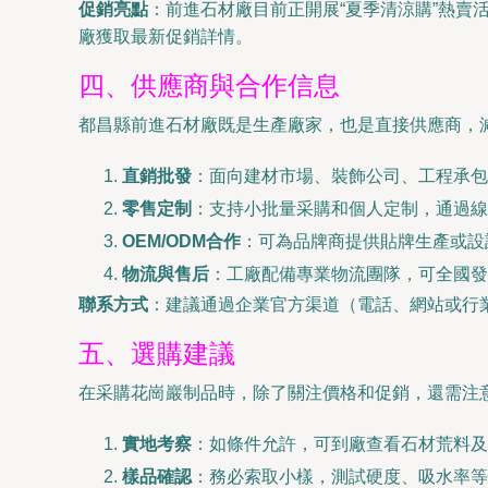
促銷亮點
：前進石材廠目前正開展“夏季清涼購”熱
廠獲取最新促銷詳情。
四、供應商與合作信息
都昌縣前進石材廠既是生產廠家，也是直接供應商，
直銷批發
：面向建材市場、裝飾公司、工程承包
零售定制
：支持小批量采購和個人定制，通過線
OEM/ODM合作
：可為品牌商提供貼牌生產或設
物流與售后
：工廠配備專業物流團隊，可全國發
聯系方式
：建議通過企業官方渠道（電話、網站或行
五、選購建議
在采購花崗巖制品時，除了關注價格和促銷，還需注
實地考察
：如條件允許，可到廠查看石材荒料及
樣品確認
：務必索取小樣，測試硬度、吸水率等