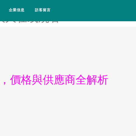
清一级-欧美色悠悠-香蕉视频
企業信息
訪客留言
品久久在线观看
銷，價格與供應商全解析